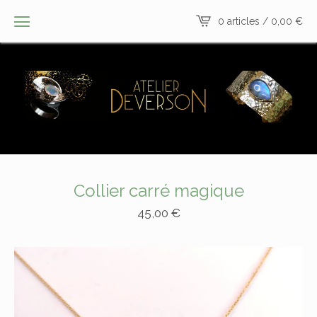
0 articles /
0,00
€
Collier carré magique
45,00
€