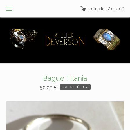
0 articles /
0,00
€
Bague Titania
50,00
€
PRODUIT ÉPUISÉ