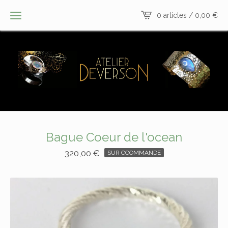
0 articles /
0,00
€
Bague Coeur de l'ocean
320,00
€
SUR CCOMMANDE