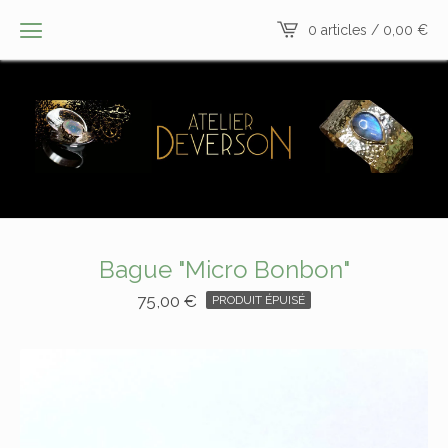
0 articles /
0,00
€
Bague "Micro Bonbon"
75,00
€
PRODUIT ÉPUISÉ